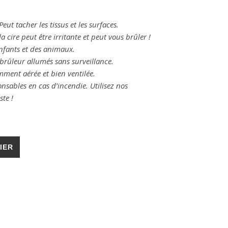
eut tacher les tissus et les surfaces.
la cire peut être irritante et peut vous brûler !
nfants et des animaux.
 brûleur allumés sans surveillance.
mment aérée et bien ventilée.
onsables
en cas d’incendie. Utilisez nos
ste !
 soja à faire fondre – Maman
IER