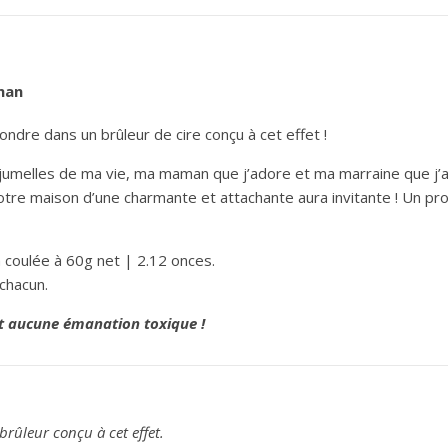
man
ondre dans un brûleur de cire conçu à cet effet !
s jumelles de ma vie, ma maman que j’adore et ma marraine que j’
otre maison d’une charmante et attachante aura invitante ! Un pro
 coulée à 60g net | 2.12 onces.
chacun.
it aucune émanation toxique !
brûleur conçu à cet effet.