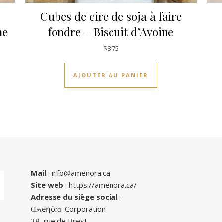
Cubes de cire de soja à faire
ne
fondre – Biscuit d’Avoine
$
8.75
AJOUTER AU PANIER
Mail
:
info@amenora.ca
Site web
:
https://amenora.ca/
Adresse du siège social
:
Ɑʍēղŏɾɑ. Corporation
38, rue de Brest