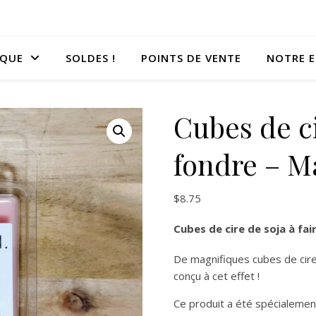
IQUE
SOLDES !
POINTS DE VENTE
NOTRE E
Cubes de ci
fondre – 
$
8.75
Cubes de cire de soja à fa
De magnifiques cubes de cire 
conçu à cet effet !
Ce produit a été spécialement